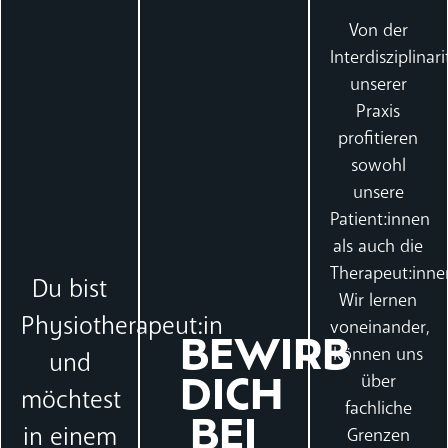
Von der
Interdisziplinari
unserer
Praxis
profitieren
sowohl
unsere
Patient:innen
als auch die
Therapeut:inne
Du bist
Wir lernen
Physiotherapeut:in
voneinander,
BEWIRB
können uns
und
über
DICH
möchtest
fachliche
BEI
in einem
Grenzen